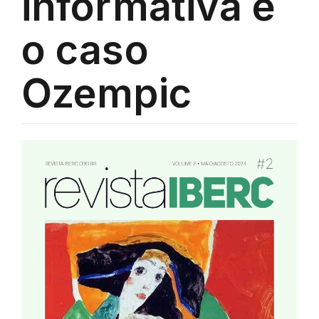
informativa e
o caso
Ozempic
Barra
lateral
de
artigos