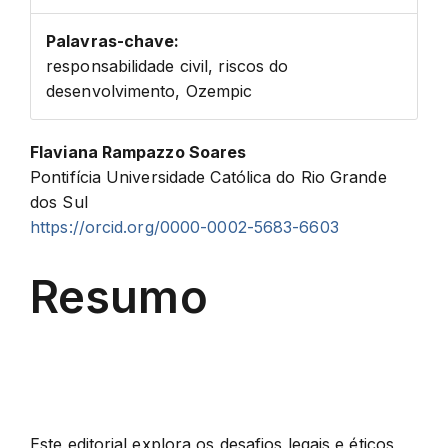
Palavras-chave:
responsabilidade civil, riscos do
desenvolvimento, Ozempic
Conteúdo
Flaviana Rampazzo Soares
Pontifícia Universidade Católica do Rio Grande
do
dos Sul
https://orcid.org/0000-0002-5683-6603
artigo
Resumo
principal
Este editorial explora os desafios legais e éticos