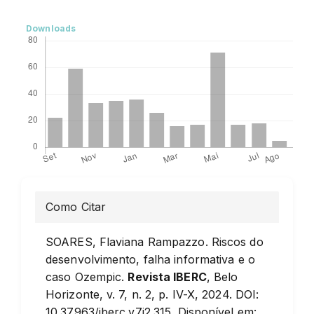
Downloads
Detalhes
Como Citar
do
SOARES, Flaviana Rampazzo. Riscos do
artigo
desenvolvimento, falha informativa e o
caso Ozempic.
Revista IBERC
, Belo
Horizonte, v. 7, n. 2, p. IV-X, 2024. DOI:
10.37963/iberc.v7i2.315. Disponível em: