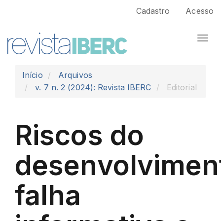
Navegação
Cadastro
Acesso
Principal
Conteúdo
Togg
principal
navi
Barra
Lateral
Início
Arquivos
v. 7 n. 2 (2024): Revista IBERC
Editorial
Riscos do
desenvolvimen
falha