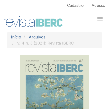
Navegação
Cadastro
Acesso
Principal
Conteúdo
Togg
principal
navi
Barra
Lateral
Início
Arquivos
v. 4 n. 3 (2021): Revista IBERC